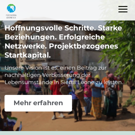
Hauptnavigation
Direkt
Tog
zum
Inhalt
Hoffnungsvolle Schritte. Starke
Beziehungen. Erfolgreiche
Netzwerke. Projektbezogenes
Startkapital.
Unsere Vision ist es, einen Beitrag zur
nachhaltigen Verbesserung der
Lebensumstände in Sierra Leone zu leisten.
Mehr erfahren